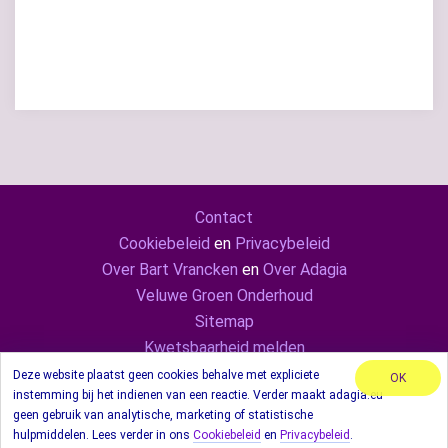
Contact
Cookiebeleid
en
Privacybeleid
Over Bart Vrancken
en
Over Adagia
Veluwe Groen Onderhoud
Sitemap
Kwetsbaarheid melden
Adagia ook op
Mastodon
en
LinkedIn
Deze website plaatst geen cookies behalve met expliciete
OK
instemming bij het indienen van een reactie. Verder maakt adagia.eu
© 2024 Adagia. Met behulp van thema Sydney.
geen gebruik van analytische, marketing of statistische
hulpmiddelen. Lees verder in ons
Cookiebeleid
en
Privacybeleid
.