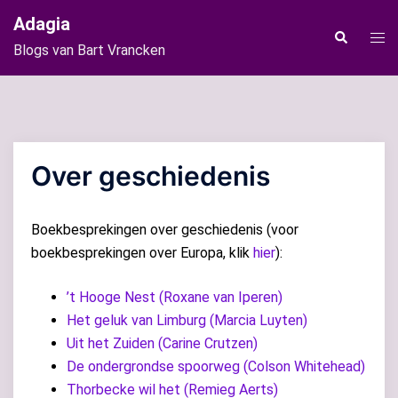
Ga
Adagia
naar
Tog
Zoeken
Blogs van Bart Vrancken
de
men
inhoud
Over geschiedenis
Boekbesprekingen over geschiedenis (voor
boekbesprekingen over Europa, klik
hier
):
’t Hooge Nest (Roxane van Iperen)
Het geluk van Limburg (Marcia Luyten)
Uit het Zuiden (Carine Crutzen)
De ondergrondse spoorweg (Colson Whitehead)
Thorbecke wil het (Remieg Aerts)