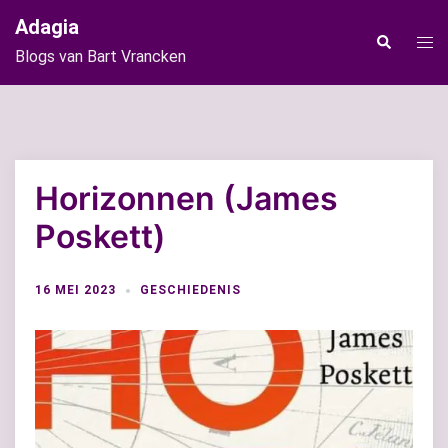
Ga
Adagia
naar
Tog
Zoeken
Blogs van Bart Vrancken
de
men
inhoud
Horizonnen (James
Poskett)
16 MEI 2023
GESCHIEDENIS