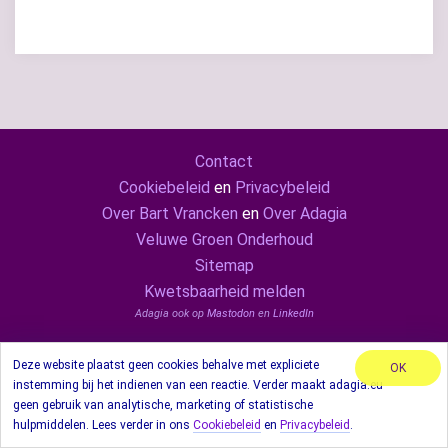
Contact
Cookiebeleid
en
Privacybeleid
Over Bart Vrancken
en
Over Adagia
Veluwe Groen Onderhoud
Sitemap
Kwetsbaarheid melden
Adagia ook op
Mastodon
en
LinkedIn
© 2024 Adagia. Met behulp van thema Sydney.
Deze website plaatst geen cookies behalve met expliciete
OK
instemming bij het indienen van een reactie. Verder maakt adagia.eu
geen gebruik van analytische, marketing of statistische
hulpmiddelen. Lees verder in ons
Cookiebeleid
en
Privacybeleid
.