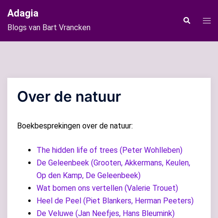
Ga
Adagia
naar
Tog
Zoeken
Blogs van Bart Vrancken
de
men
inhoud
Over de natuur
Boekbesprekingen over de natuur:
The hidden life of trees (Peter Wohlleben)
De Geleenbeek (Grooten, Akkermans, Keulen,
Op den Kamp, De Geleenbeek)
Wat bomen ons vertellen (Valerie Trouet)
Heel de Peel (Piet Blankers, Herman Peeters)
De Veluwe (Jan Neefjes, Hans Bleumink)