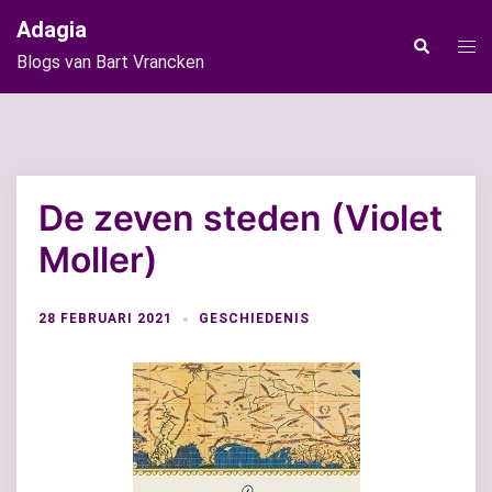
Ga
Adagia
naar
Tog
Zoeken
Blogs van Bart Vrancken
de
men
inhoud
De zeven steden (Violet
Moller)
28 FEBRUARI 2021
GESCHIEDENIS