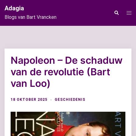
Ga
Adagia
naar
Tog
Zoeken
Blogs van Bart Vrancken
de
men
inhoud
Napoleon – De schaduw
van de revolutie (Bart
van Loo)
18 OKTOBER 2025
GESCHIEDENIS