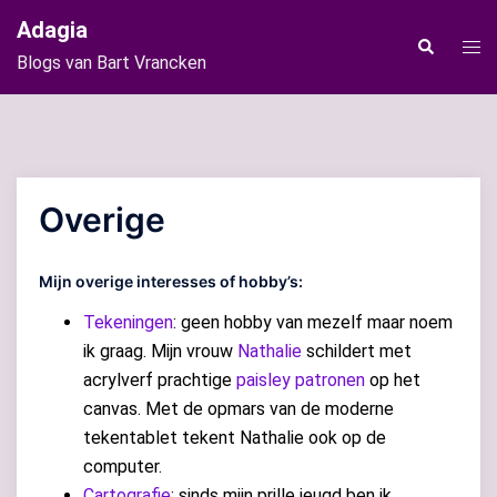
Ga
Adagia
naar
Tog
Zoeken
Blogs van Bart Vrancken
de
men
inhoud
Overige
Mijn overige interesses of hobby’s:
Tekeningen
: geen hobby van mezelf maar noem
ik graag. Mijn vrouw
Nathalie
schildert met
acrylverf prachtige
paisley patronen
op het
canvas. Met de opmars van de moderne
tekentablet tekent Nathalie ook op de
computer.
Cartografie
: sinds mijn prille jeugd ben ik