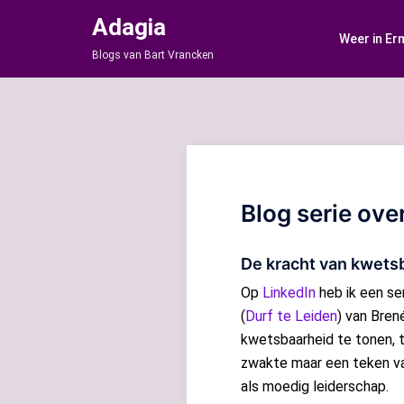
Ga
Adagia
naar
Weer in Er
de
Blogs van Bart Vrancken
inhoud
Blog serie ove
De kracht van kwets
Op
LinkedIn
heb ik een se
(
Durf te Leiden
) van Bren
kwetsbaarheid te tonen, t
zwakte maar een teken va
als moedig leiderschap.