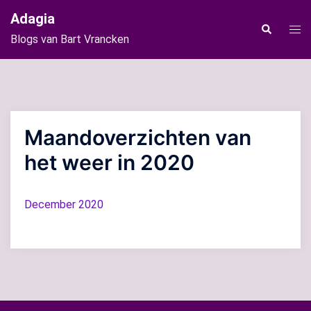
Ga
Adagia
naar
Tog
Zoeken
Blogs van Bart Vrancken
de
men
inhoud
Maandoverzichten van
het weer in 2020
December 2020