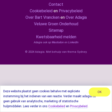
Contact
Cookiebeleid
en
Privacybeleid
Over Bart Vrancken
en
Over Adagia
Veluwe Groen Onderhoud
Sitemap
Kwetsbaarheid melden
Adagia ook op
Mastodon
en
LinkedIn
© 2024 Adagia. Met behulp van thema Sydney.
Deze website plaatst geen cookies behalve met expliciete
OK
instemming bij het indienen van een reactie. Verder maakt adagia.eu
geen gebruik van analytische, marketing of statistische
hulpmiddelen. Lees verder in ons
Cookiebeleid
en
Privacybeleid
.