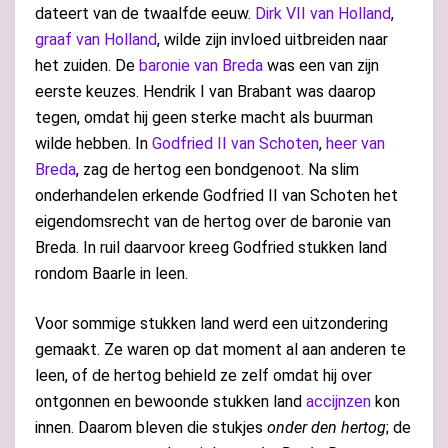
dateert van de twaalfde eeuw.
Dirk VII van Holland
,
graaf van Holland
, wilde zijn invloed uitbreiden naar
het zuiden. De
baronie van Breda
was een van zijn
eerste keuzes. Hendrik I van Brabant was daarop
tegen, omdat hij geen sterke macht als buurman
wilde hebben. In
Godfried II van Schoten
,
heer van
Breda
, zag de hertog een bondgenoot. Na slim
onderhandelen erkende Godfried II van Schoten het
eigendomsrecht van de hertog over de baronie van
Breda. In ruil daarvoor kreeg Godfried stukken land
rondom Baarle in leen.
Voor sommige stukken land werd een uitzondering
gemaakt. Ze waren op dat moment al aan anderen te
leen, of de hertog behield ze zelf omdat hij over
ontgonnen en bewoonde stukken land
accijnzen
kon
innen. Daarom bleven die stukjes
onder den hertog
; de