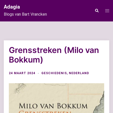
Ga
Adagia
naar
Tog
Zoeken
Blogs van Bart Vrancken
de
men
inhoud
Grensstreken (Milo van
Bokkum)
24 MAART 2024
GESCHIEDENIS
,
NEDERLAND