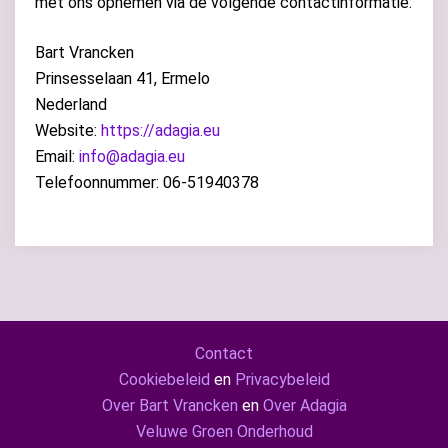
met ons opnemen via de volgende contactinformatie:
Bart Vrancken
Prinsesselaan 41, Ermelo
Nederland
Website:
https://adagia.eu
Email:
info@adagia.eu
Telefoonnummer: 06-51940378
Contact
Cookiebeleid
en
Privacybeleid
Over Bart Vrancken
en
Over Adagia
Veluwe Groen Onderhoud