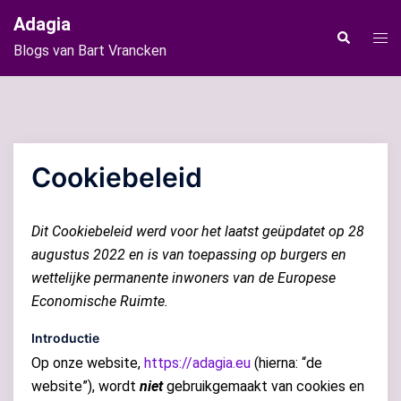
Ga
Adagia
naar
Tog
Zoeken
Blogs van Bart Vrancken
de
men
inhoud
Cookiebeleid
Dit Cookiebeleid werd voor het laatst geüpdatet op 28
augustus 2022 en is van toepassing op burgers en
wettelijke permanente inwoners van de Europese
Economische Ruimte.
Introductie
Op onze website,
https://adagia.eu
(hierna: “de
website”), wordt
niet
gebruikgemaakt van cookies en