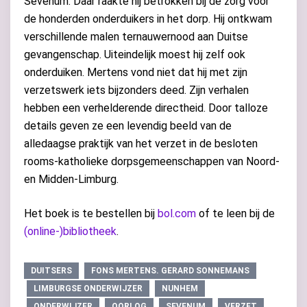
Sevenum. Daar raakte hij betrokken bij de zorg voor
de honderden onderduikers in het dorp. Hij ontkwam
verschillende malen ternauwernood aan Duitse
gevangenschap. Uiteindelijk moest hij zelf ook
onderduiken. Mertens vond niet dat hij met zijn
verzetswerk iets bijzonders deed. Zijn verhalen
hebben een verhelderende directheid. Door talloze
details geven ze een levendig beeld van de
alledaagse praktijk van het verzet in de besloten
rooms-katholieke dorpsgemeenschappen van Noord-
en Midden-Limburg.
Het boek is te bestellen bij
bol.com
of te leen bij de
(online-)bibliotheek
.
DUITSERS
FONS MERTENS. GERARD SONNEMANS
LIMBURGSE ONDERWIJZER
NUNHEM
ONDERWIJZER
OORLOG
SEVENUM
VERZET