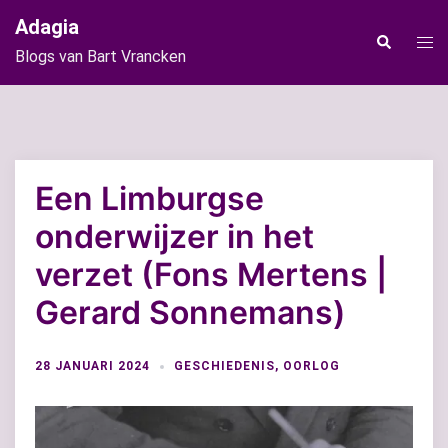
Ga
Adagia
naar
Tog
Zoeken
Blogs van Bart Vrancken
de
men
inhoud
Een Limburgse
onderwijzer in het
verzet (Fons Mertens |
Gerard Sonnemans)
28 JANUARI 2024
GESCHIEDENIS
,
OORLOG