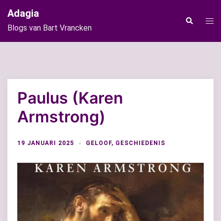
Ga
Adagia
naar
Tog
Zoeken
Blogs van Bart Vrancken
de
men
inhoud
Paulus (Karen
Armstrong)
19 JANUARI 2025
GELOOF
,
GESCHIEDENIS