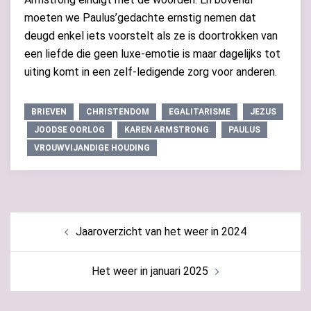
moeten we Paulus’gedachte ernstig nemen dat
deugd enkel iets voorstelt als ze is doortrokken van
een liefde die geen luxe-emotie is maar dagelijks tot
uiting komt in een zelf-ledigende zorg voor anderen.
BRIEVEN
CHRISTENDOM
EGALITARISME
JEZUS
JOODSE OORLOG
KAREN ARMSTRONG
PAULUS
VROUWVIJANDIGE HOUDING
Bericht
Jaaroverzicht van het weer in 2024
navigatie
Het weer in januari 2025