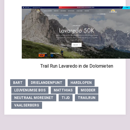
Trail Run Lavaredo in de Dolomieten
BART
DRIELANDENPUNT
HARDLOPEN
LEUVENUMSE BOS
MATTHIAS
MODDER
NEUTRAAL MORESNET
TIJD
TRAILRUN
VAALSERBERG