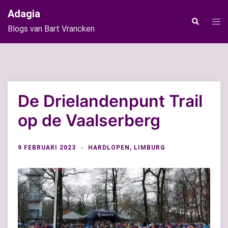
Ga
Adagia
naar
Tog
Zoeken
Blogs van Bart Vrancken
de
men
inhoud
De Drielandenpunt Trail
op de Vaalserberg
9 FEBRUARI 2023
HARDLOPEN
,
LIMBURG