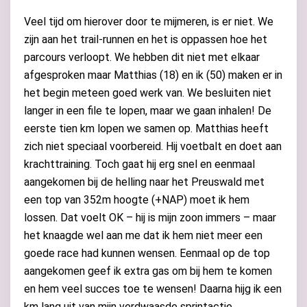
Veel tijd om hierover door te mijmeren, is er niet. We
zijn aan het trail-runnen en het is oppassen hoe het
parcours verloopt. We hebben dit niet met elkaar
afgesproken maar Matthias (18) en ik (50) maken er in
het begin meteen goed werk van. We besluiten niet
langer in een file te lopen, maar we gaan inhalen! De
eerste tien km lopen we samen op. Matthias heeft
zich niet speciaal voorbereid. Hij voetbalt en doet aan
krachttraining. Toch gaat hij erg snel en eenmaal
aangekomen bij de helling naar het Preuswald met
een top van 352m hoogte (+NAP) moet ik hem
lossen. Dat voelt OK – hij is mijn zoon immers – maar
het knaagde wel aan me dat ik hem niet meer een
goede race had kunnen wensen. Eenmaal op de top
aangekomen geef ik extra gas om bij hem te komen
en hem veel succes toe te wensen! Daarna hijg ik een
km lang uit van mijn verdwaasde sprintactie…