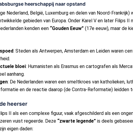
absburgse heerschappij naar opstand
ige Nederland, België, Luxemburg en delen van Noord-Frankrijk)
ntwikkelde gebieden van Europa. Onder Karel V en later Filips II 
 Nederlanden kenden een
“Gouden Eeuw”
(17e eeuw), maar de ki
rspoed
: Steden als Antwerpen, Amsterdam en Leiden waren cent
heid.
ectuele bloei
: Humanisten als Erasmus en cartografen als Mercat
eel aanhang.
ngen
: De Nederlanden waren een smeltkroes van katholieken, luth
formatie en de reactie daarop (de Contra-Reformatie) leidden t
efde heerser
lips II als een complexe figuur, vaak afgeschilderd als een onge
 ijzeren vuist regeerde. Deze
“zwarte legende”
is deels gebasee
ijn eigen daden: