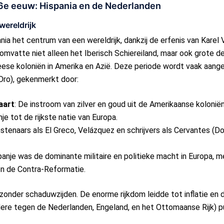
16e eeuw: Hispania en de Nederlanden
wereldrijk
ia het centrum van een wereldrijk, dankzij de erfenis van Karel
k omvatte niet alleen het Iberisch Schiereiland, maar ook grote de
ese koloniën in Amerika en Azië. Deze periode wordt vaak aang
Oro), gekenmerkt door:
aart
: De instroom van zilver en goud uit de Amerikaanse kolonië
je tot de rijkste natie van Europa.
nstenaars als El Greco, Velázquez en schrijvers als Cervantes (
panje was de dominante militaire en politieke macht in Europa, 
en de Contra-Reformatie.
zonder schaduwzijden. De enorme rijkdom leidde tot inflatie en
ere tegen de Nederlanden, Engeland, en het Ottomaanse Rijk) pu