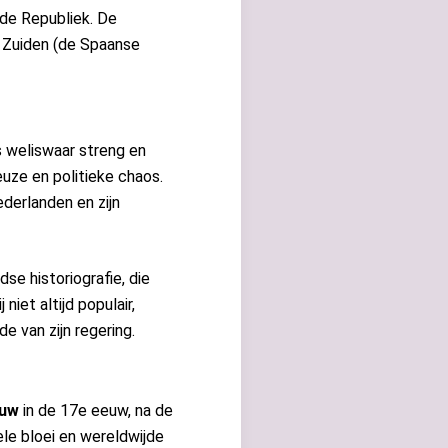
 de Republiek. De
k Zuiden (de Spaanse
as weliswaar streng en
euze en politieke chaos.
derlanden en zijn
e historiografie, die
niet altijd populair,
 van zijn regering.
euw
in de 17e eeuw, na de
le bloei en wereldwijde