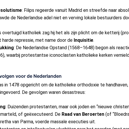
bsolutisme
: Filips regeerde vanuit Madrid en streefde naar absol
ouwde de Nederlandse adel niet en verving lokale bestuurders d
ls overtuigd katholiek zag hij het als zijn plicht om de ketterij (p
tot harde repressie, met name door de
Inquisitie
.
ukking
: De Nederlandse Opstand (1568–1648) begon als reactie 
6), waarbij protestantse iconoclasten katholieke kerken verniel
gevolgen voor de Nederlanden
s in 1478 opgericht om de katholieke orthodoxie te handhaven, m
 ingevoerd. De gevolgen waren desastreus:
ing
: Duizenden protestanten, maar ook joden en “nieuwe christen
emarteld, of geëxecuteerd. De
Raad van Beroerten
(of “Bloedra
garetha van Parma, voerde massale executies uit.