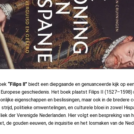
boek
“Filips II”
biedt een diepgaande en genuanceerde kijk op ee
Europese geschiedenis. Het boek plaatst Filips II (1527–1598) n
oonlijke eigenschappen en beslissingen, maar ook in de bredere
e strijd, politieke omwentelingen, en culturele bloei in zowel Hisp
bliek der Verenigde Nederlanden. Hier volgt een bespreking van
ext, de gouden eeuwen, de inquisitie en het losmaken van de Ne