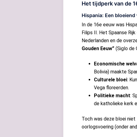
Het tijdperk van de 
Hispania: Een bloeiend 
In de 16e eeuw was Hispan
Filips II. Het Spaanse Rij
Nederlanden en de overze
Gouden Eeuw”
(Siglo de 
Economische welv
Bolivia) maakte Span
Culturele bloei
: Ku
Vega floreerden.
Politieke macht
: S
de katholieke kerk 
Toch was deze bloei niet 
oorlogsvoering (onder and