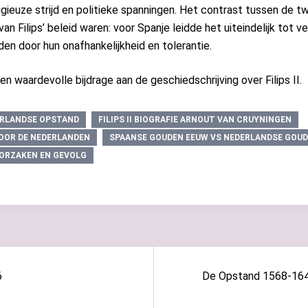
igieuze strijd en politieke spanningen. Het contrast tussen de t
n Filips’ beleid waren: voor Spanje leidde het uiteindelijk tot ver
den door hun onafhankelijkheid en tolerantie.
n waardevolle bijdrage aan de geschiedschrijving over Filips II.
DERLANDSE OPSTAND
FILIPS II BIOGRAFIE ARNOUT VAN CRUYNINGEN
VOOR DE NEDERLANDEN
SPAANSE GOUDEN EEUW VS NEDERLANDSE GOU
ORZAKEN EN GEVOLG
6
De Opstand 1568-1648