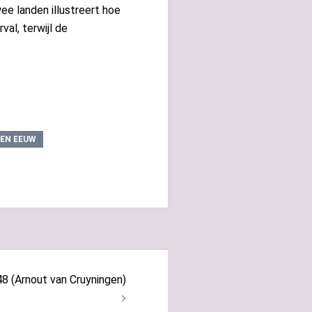
wee landen illustreert hoe
val, terwijl de
DEN EEUW
 (Arnout van Cruyningen)