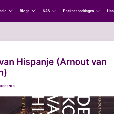
melo
Blogs
NAS
Boekbesprekingen
Har
van Hispanje (Arnout van
n)
IEDENIS