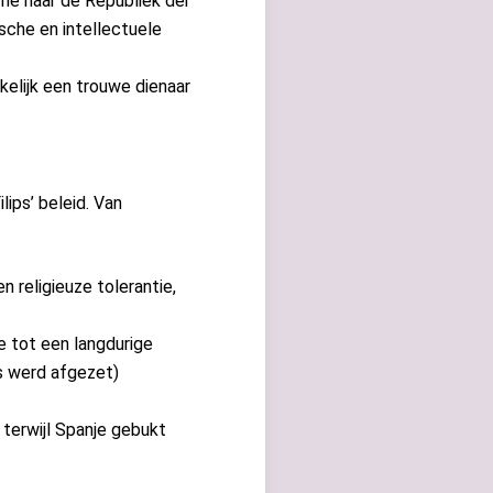
ame naar de Republiek der
sche en intellectuele
nkelijk een trouwe dienaar
ips’ beleid. Van
 religieuze tolerantie,
 tot een langdurige
ps werd afgezet)
 terwijl Spanje gebukt