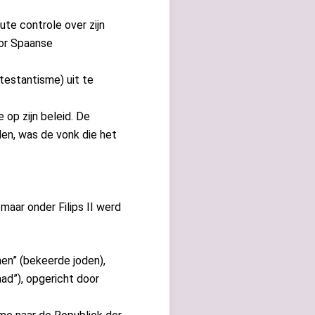
ute controle over zijn
oor Spaanse
rotestantisme) uit te
op zijn beleid. De
den, was de vonk die het
aar onder Filips II werd
en” (bekeerde joden),
ad”), opgericht door