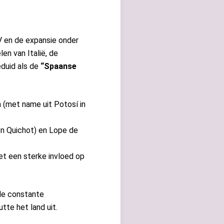
 V en de expansie onder
len van Italië, de
eduid als de
“Spaanse
n (met name uit Potosí in
Don Quichot) en Lope de
met een sterke invloed op
 de constante
tte het land uit.