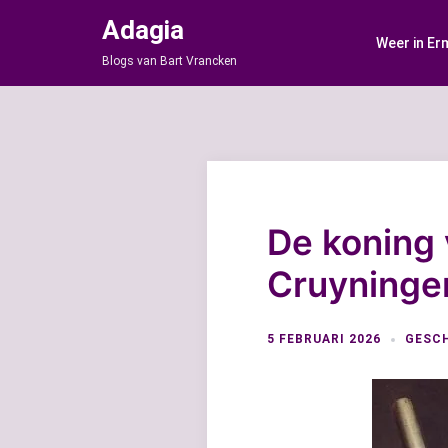
Ga
Adagia
naar
Weer in Er
de
Blogs van Bart Vrancken
inhoud
De koning 
Cruyninge
5 FEBRUARI 2026
GESCH