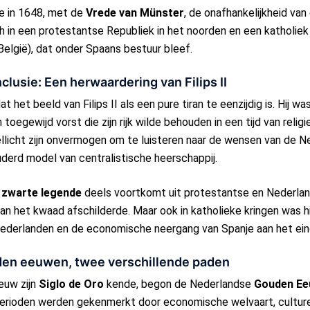
je in 1648, met de
Vrede van Münster
, de onafhankelijkheid van
h in een protestantse Republiek in het noorden en een katholie
België), dat onder Spaans bestuur bleef.
lusie: Een herwaardering van Filips II
 het beeld van Filips II als een pure tiran te eenzijdig is. Hij w
oegewijd vorst die zijn rijk wilde behouden in een tijd van religi
llicht zijn onvermogen om te luisteren naar de wensen van de Ne
derd model van centralistische heerschappij.
e
zwarte legende
deels voortkomt uit protestantse en Nederlands
an het kwaad afschilderde. Maar ook in katholieke kringen was hij 
Nederlanden en de economische neergang van Spanje aan het einde
den eeuwen, twee verschillende paden
eeuw zijn
Siglo de Oro
kende, begon de Nederlandse
Gouden E
 perioden werden gekenmerkt door economische welvaart, culture