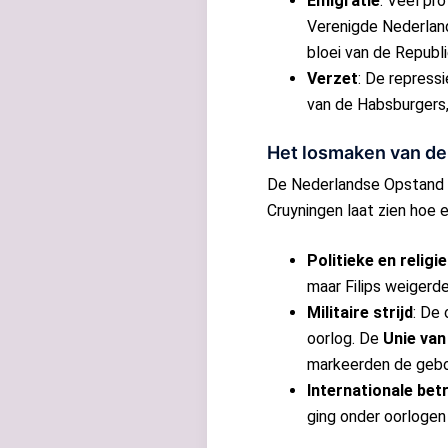
Emigratie
: Veel pr
Verenigde Nederland
bloei van de Republi
Verzet
: De repressi
van de Habsburgers,
Het losmaken van d
De Nederlandse Opstand (T
Cruyningen laat zien hoe 
Politieke en religie
maar Filips weigerd
Militaire strijd
: De
oorlog. De
Unie van
markeerden de gebo
Internationale bet
ging onder oorlogen