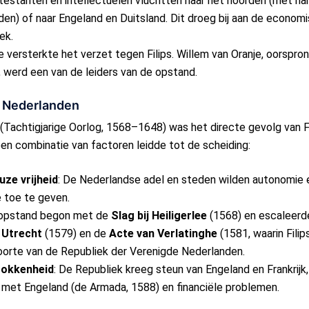
otestanten en intellectuelen vluchtten naar het noorden (met n
en) of naar Engeland en Duitsland. Dit droeg bij aan de economi
ek.
e versterkte het verzet tegen Filips. Willem van Oranje, oorspro
 werd een van de leiders van de opstand.
e Nederlanden
achtigjarige Oorlog, 1568–1648) was het directe gevolg van Fil
een combinatie van factoren leidde tot de scheiding:
uze vrijheid
: De Nederlandse adel en steden wilden autonomie en
e toe te geven.
 opstand begon met de
Slag bij Heiligerlee
(1568) en escaleerde
 Utrecht
(1579) en de
Acte van Verlatinghe
(1581, waarin Fili
orte van de Republiek der Verenigde Nederlanden.
rokkenheid
: De Republiek kreeg steun van Engeland en Frankrijk,
 met Engeland (de Armada, 1588) en financiële problemen.