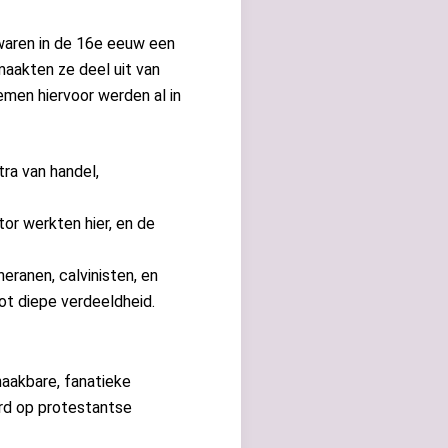
 waren in de 16e eeuw een
maakten ze deel uit van
emen hiervoor werden al in
ra van handel,
or werkten hier, en de
eranen, calvinisten, en
ot diepe verdeeldheid.
naakbare, fanatieke
rd op protestantse