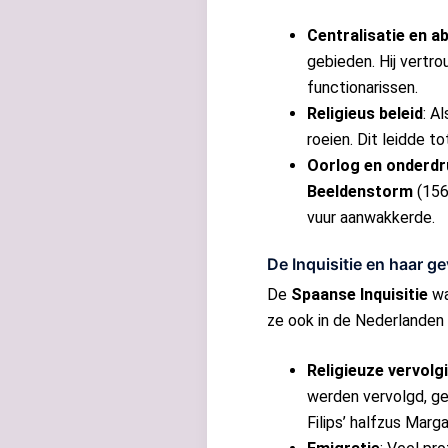
Centralisatie en a
gebieden. Hij vertr
functionarissen.
Religieus beleid
: A
roeien. Dit leidde 
Oorlog en onderdr
Beeldenstorm
(156
vuur aanwakkerde.
De Inquisitie en haar 
De
Spaanse Inquisitie
wa
ze ook in de Nederlanden
Religieuze vervolg
werden vervolgd, g
Filips’ halfzus Mar