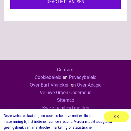
Contact
Cookiebeleid
en
Privacybeleid
Over Bart Vrancken
en
Over Adagia
Veluwe Groen Onderhoud
Sitemap
Kwetsbaarheid melden
Adagia ook op
Mastodon
en
LinkedIn
Deze website plaatst geen cookies behalve met expliciete
OK
instemming bij het indienen van een reactie. Verder maakt adagia.eu
© 2024 Adagia. Met behulp van thema Sydney.
geen gebruik van analytische, marketing of statistische