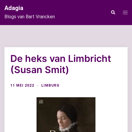
Ga
Adagia
naar
Tog
Zoeken
Blogs van Bart Vrancken
de
men
inhoud
De heks van Limbricht
(Susan Smit)
11 MEI 2022
LIMBURG