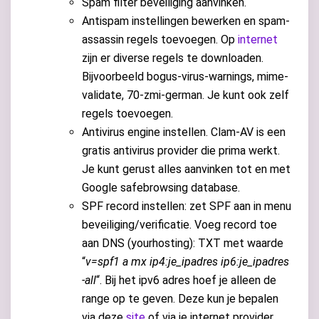
Spam filter beveiliging aanvinken.
Antispam instellingen bewerken en spam-
assassin regels toevoegen. Op
internet
zijn er diverse regels te downloaden.
Bijvoorbeeld bogus-virus-warnings, mime-
validate, 70-zmi-german. Je kunt ook zelf
regels toevoegen.
Antivirus engine instellen. Clam-AV is een
gratis antivirus provider die prima werkt.
Je kunt gerust alles aanvinken tot en met
Google safebrowsing database.
SPF record instellen: zet SPF aan in menu
beveiliging/verificatie. Voeg record toe
aan DNS (yourhosting): TXT met waarde
“
v=spf1 a mx ip4:je_ipadres ip6:je_ipadres
-all
“. Bij het ipv6 adres hoef je alleen de
range op te geven. Deze kun je bepalen
via deze
site
of via je internet provider.