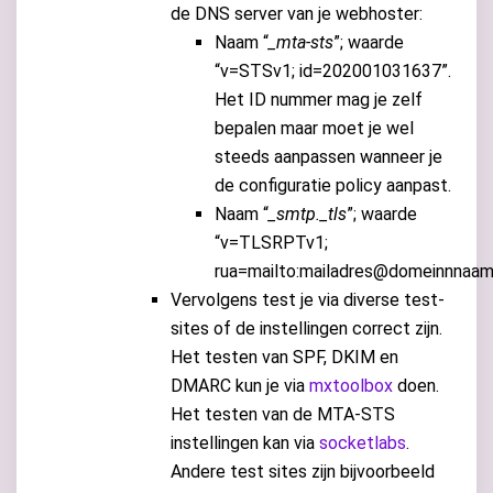
de DNS server van je webhoster:
Naam “
_mta-sts
”; waarde
“v=STSv1; id=202001031637”.
Het ID nummer mag je zelf
bepalen maar moet je wel
steeds aanpassen wanneer je
de configuratie policy aanpast.
Naam “
_smtp._tls
”; waarde
“v=TLSRPTv1;
rua=mailto:mailadres@domeinnnaam.
Vervolgens test je via diverse test-
sites of de instellingen correct zijn.
Het testen van SPF, DKIM en
DMARC kun je via
mxtoolbox
doen.
Het testen van de MTA-STS
instellingen kan via
socketlabs
.
Andere test sites zijn bijvoorbeeld