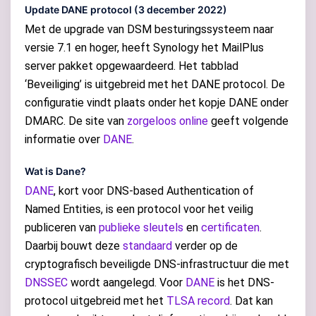
Update DANE protocol (3 december 2022)
Met de upgrade van DSM besturingssysteem naar
versie 7.1 en hoger, heeft Synology het MailPlus
server pakket opgewaardeerd. Het tabblad
‘Beveiliging’ is uitgebreid met het DANE protocol. De
configuratie vindt plaats onder het kopje DANE onder
DMARC. De site van
zorgeloos online
geeft volgende
informatie over
DANE
.
Wat is Dane?
DANE
, kort voor DNS-based Authentication of
Named Entities, is een protocol voor het veilig
publiceren van
publieke sleutels
en
certificaten
.
Daarbij bouwt deze
standaard
verder op de
cryptografisch beveiligde DNS-infrastructuur die met
DNSSEC
wordt aangelegd. Voor
DANE
is het DNS-
protocol uitgebreid met het
TLSA record
. Dat kan