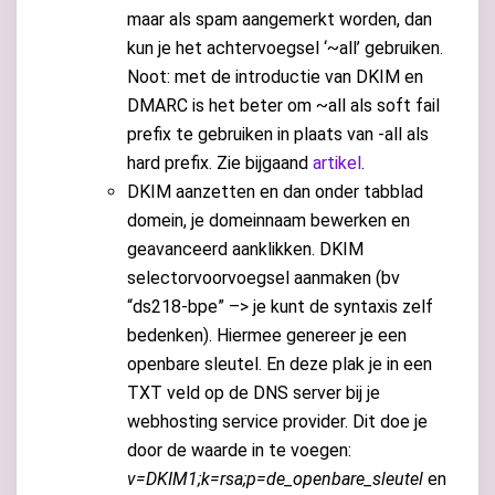
maar als spam aangemerkt worden, dan
kun je het achtervoegsel ‘~all’ gebruiken.
Noot: met de introductie van DKIM en
DMARC is het beter om ~all als soft fail
prefix te gebruiken in plaats van -all als
hard prefix. Zie bijgaand
artikel
.
DKIM aanzetten en dan onder tabblad
domein, je domeinnaam bewerken en
geavanceerd aanklikken. DKIM
selectorvoorvoegsel aanmaken (bv
“ds218-bpe” –> je kunt de syntaxis zelf
bedenken). Hiermee genereer je een
openbare sleutel. En deze plak je in een
TXT veld op de DNS server bij je
webhosting service provider. Dit doe je
door de waarde in te voegen:
v=DKIM1;k=rsa;p=de_openbare_sleutel
en