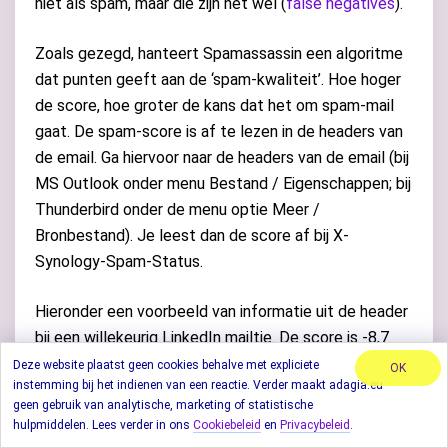
niet als spam, maar die zijn het wel (
false negatives
).
Zoals gezegd, hanteert Spamassassin een algoritme
dat punten geeft aan de ‘spam-kwaliteit’. Hoe hoger
de score, hoe groter de kans dat het om spam-mail
gaat. De spam-score is af te lezen in de headers van
de email. Ga hiervoor naar de headers van de email (bij
MS Outlook onder menu Bestand / Eigenschappen; bij
Thunderbird onder de menu optie Meer /
Bronbestand). Je leest dan de score af bij X-
Synology-Spam-Status.
Hieronder een voorbeeld van informatie uit de header
bij een willekeurig LinkedIn mailtje. De score is -8,7
wat duidt op een juiste email. De regels van de
Dutch
Deze website plaatst geen cookies behalve met expliciete
OK
instemming bij het indienen van een reactie. Verder maakt adagia.eu
Spamassassin Rules
(DSR) zijn gericht op de
geen gebruik van analytische, marketing of statistische
Nederlandse mail-omgeving. Het is dan ook geen
hulpmiddelen. Lees verder in ons
Cookiebeleid
en
Privacybeleid
.
toeval dat de DSR aan LinkedIn een hoge kwaliteit