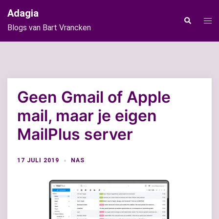
Ga
Adagia
naar
Tog
Zoeken
Blogs van Bart Vrancken
de
men
inhoud
Geen Gmail of Apple
mail, maar je eigen
MailPlus server
17 JULI 2019
NAS