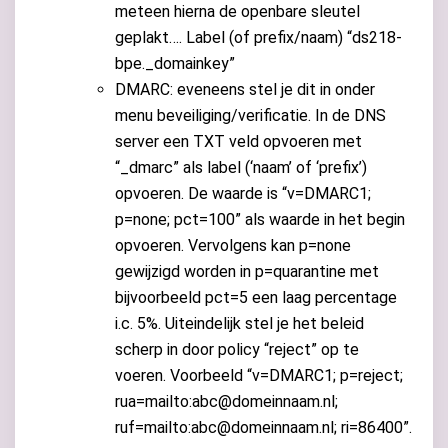
meteen hierna de openbare sleutel
geplakt…. Label (of prefix/naam) “ds218-
bpe._domainkey”
DMARC: eveneens stel je dit in onder
menu beveiliging/verificatie. In de DNS
server een TXT veld opvoeren met
“_dmarc” als label (‘naam’ of ‘prefix’)
opvoeren. De waarde is “v=DMARC1;
p=none; pct=100” als waarde in het begin
opvoeren. Vervolgens kan p=none
gewijzigd worden in p=quarantine met
bijvoorbeeld pct=5 een laag percentage
i.c. 5%. Uiteindelijk stel je het beleid
scherp in door policy “reject” op te
voeren. Voorbeeld “v=DMARC1; p=reject;
rua=mailto:abc@domeinnaam.nl;
ruf=mailto:abc@domeinnaam.nl; ri=86400”.