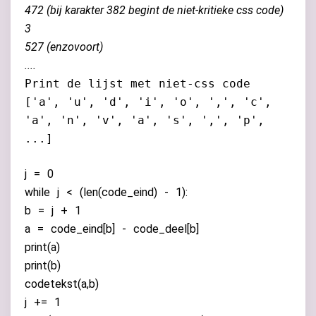
472 (bij karakter 382 begint de niet-kritieke css code)
3
527 (enzovoort)
....
Print de lijst met niet-css code
['a', 'u', 'd', 'i', 'o', ',', 'c',
'a', 'n', 'v', 'a', 's', ',', 'p',
...]
j
=
0
while
j
<
(
len
(
code_eind
)
-
1
):
b
=
j
+
1
a
=
code_eind
[
b
]
-
code_deel
[
b
]
print
(
a
)
print
(
b
)
codetekst
(
a
,
b
)
j
+=
1