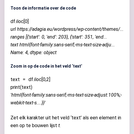
Toon de informatie over de code
df
.
iloc
[
0
]
url https://adagia.eu/wordpress/wp-content/themes/...
ranges [{'start': 0, 'end': 203}, {'start': 351, 'end...
text html{font-family:sans-serif;-ms-text-size-adju...
Name: 4, dtype: object
Zoom in op de code in het veld ‘text’
text
=
df
.
iloc
[
0
,
2
]
print(text)
'html{font-family:sans-serif;-ms-text-size-adjust:100%;-
webkit-text-s....}}'
Zet elk karakter uit het veld ‘text’ als een element in
een op te bouwen lijst
t
.