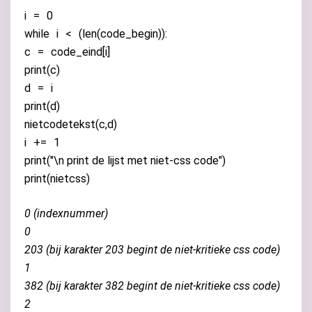
i
=
0
while
i
<
(
len
(
code_begin
)):
c
=
code_eind
[
i
]
print
(
c
)
d
=
i
print
(
d
)
nietcodetekst
(
c
,
d
)
i
+=
1
print
(
"
\n
print de lijst met niet-css code"
)
print
(
nietcss
)
0 (indexnummer)
0
203 (bij karakter 203 begint de niet-kritieke css code)
1
382 (bij karakter 382 begint de niet-kritieke css code)
2