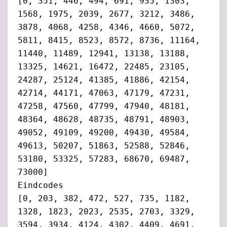
[0, 351, 446, 494, 691, 935, 1303,
1568, 1975, 2039, 2677, 3212, 3486,
3878, 4068, 4258, 4346, 4660, 5072,
5811, 8415, 8523, 8572, 8736, 11164,
11440, 11489, 12941, 13138, 13188,
13325, 14621, 16472, 22485, 23105,
24287, 25124, 41385, 41886, 42154,
42714, 44171, 47063, 47179, 47231,
47258, 47560, 47799, 47940, 48181,
48364, 48628, 48735, 48791, 48903,
49052, 49109, 49200, 49430, 49584,
49613, 50207, 51863, 52588, 52846,
53180, 53325, 57283, 68670, 69487,
73000]
Eindcodes
[0, 203, 382, 472, 527, 735, 1182,
1328, 1823, 2023, 2535, 2703, 3329,
3594, 3934, 4124, 4302, 4409, 4691,