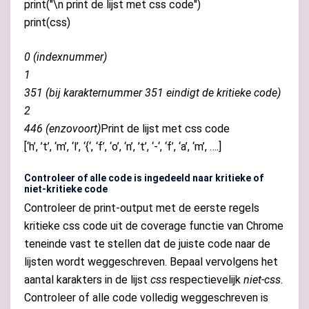
print
(
"
\n
print de lijst met css code"
)
print
(
css
)
0 (indexnummer)
1
351 (bij karakternummer 351 eindigt de kritieke code)
2
446 (enzovoort)
Print de lijst met css code
[‘h’, ’t’, ‘m’, ‘l’, ‘{‘, ‘f’, ‘o’, ‘n’, ’t’, ‘-‘, ‘f’, ‘a’, ‘m’, ….]
Controleer of alle code is ingedeeld naar kritieke of
niet-kritieke code
Controleer de print-output met de eerste regels
kritieke css code uit de coverage functie van Chrome
teneinde vast te stellen dat de juiste code naar de
lijsten wordt weggeschreven. Bepaal vervolgens het
aantal karakters in de lijst
css
respectievelijk
niet-css
.
Controleer of alle code volledig weggeschreven is