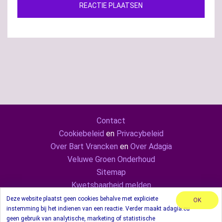
Contact
Cookiebeleid
en
Privacybeleid
Over Bart Vrancken
en
Over Adagia
Veluwe Groen Onderhoud
Sitemap
Kwetsbaarheid melden
Adagia ook op
Mastodon
en
LinkedIn
Deze website plaatst geen cookies behalve met expliciete
OK
instemming bij het indienen van een reactie. Verder maakt adagia.eu
© 2024 Adagia. Met behulp van thema Sydney.
geen gebruik van analytische, marketing of statistische