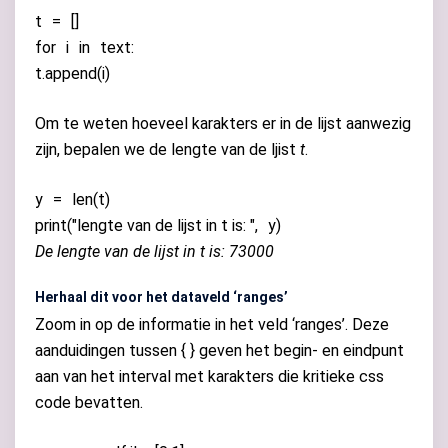
t
=
[]
for
i
in
text
:
t
.
append
(
i
)
Om te weten hoeveel karakters er in de lijst aanwezig
zijn, bepalen we de lengte van de ljist
t
.
y
=
len
(
t
)
print
(
"lengte van de lijst in t is: "
,
y
)
De lengte van de lijst in t is: 73000
Herhaal dit voor het dataveld ‘ranges’
Zoom in op de informatie in het veld ‘ranges’. Deze
aanduidingen tussen { } geven het begin- en eindpunt
aan van het interval met karakters die kritieke css
code bevatten.