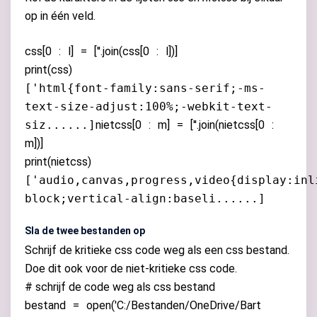
op in één veld.
css
[
0
:
l
]
=
[
''
.
join
(
css
[
0
:
l
])]
print(css)
['html{font-family:sans-serif;-ms-
text-size-adjust:100%;-webkit-text-
siz......]
nietcss
[
0
:
m
]
=
[
''
.
join
(
nietcss
[
0
:
m
])]
print(nietcss)
['audio,canvas,progress,video{display:inl
block;vertical-align:baseli......]
Sla de twee bestanden op
S
chrijf de kritieke css code weg als een css bestand
.
Doe dit ook voor de niet-kritieke css code.
# schrijf de code weg als css bestand
bestand
=
open
(
'C:/Bestanden/OneDrive/Bart