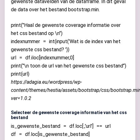
gewenste datavelden van de dataframe. In dit geval
de data over het bestand bootstrap.min.
print
(
"Haal de gewenste coverage informatie over
het css bestand op
\n
"
)
indexnummer
=
int
(
input
(
'Wat is de index van het
gewenste css bestand? '
))
url
=
df
.
iloc
[
indexnummer
,
0
]
print
(
"
\n
toon de url van het gewenste css bestand"
)
print
(
url
)
https://adagia.eu/wordpress/wp-
content/themes/hestia/assets/bootstrap/css/bootstrap.mi
ver=1.0.2
Selecteer de gewenste coverage informatie van het css
bestand
is_gewenste_bestand
=
df
.
loc
[:,
'url'
]
==
url
df
=
df
.
loc
[
is_gewenste_bestand
]