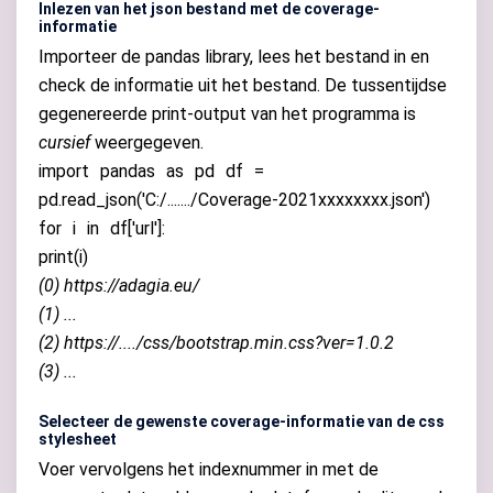
Inlezen van het json bestand met de coverage-
informatie
Importeer de pandas library, lees het bestand in en
check de informatie uit het bestand. De tussentijdse
gegenereerde print-output van het programma is
cursief
weergegeven.
import
pandas
as
pd
df
=
pd
.
read_json
(
'C:/......./Coverage-2021xxxxxxxx.json'
)
for
i
in
df
[
'url'
]:
print
(
i
)
(0) https://adagia.eu/
(1) ...
(2) https://..../css/bootstrap.min.css?ver=1.0.2
(3) ...
Selecteer de gewenste coverage-informatie van de css
stylesheet
Voer vervolgens het indexnummer in met de