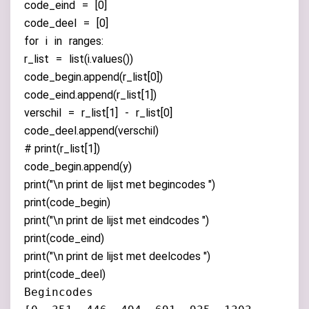
code_eind
=
[
0
]
code_deel
=
[
0
]
for
i
in
ranges
:
r_list
=
list
(
i
.
values
())
code_begin
.
append
(
r_list
[
0
])
code_eind
.
append
(
r_list
[
1
])
verschil
=
r_list
[
1
]
-
r_list
[
0
]
code_deel
.
append
(
verschil
)
# print(r_list[1])
code_begin
.
append
(
y
)
print
(
"
\n
print de lijst met begincodes "
)
print
(
code_begin
)
print
(
"
\n
print de lijst met eindcodes "
)
print
(
code_eind
)
print
(
"
\n
print de lijst met deelcodes "
)
print
(
code_deel
)
Begincodes