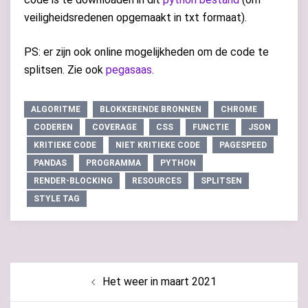
veiligheidsredenen opgemaakt in txt formaat).
PS: er zijn ook online mogelijkheden om de code te
splitsen. Zie ook
pegasaas
.
ALGORITME
BLOKKERENDE BRONNEN
CHROME
CODEREN
COVERAGE
CSS
FUNCTIE
JSON
KRITIEKE CODE
NIET KRITIEKE CODE
PAGESPEED
PANDAS
PROGRAMMA
PYTHON
RENDER-BLOCKING
RESOURCES
SPLITSEN
STYLE TAG
Bericht
Het weer in maart 2021
navigatie