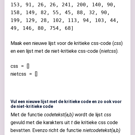
153, 91, 26, 26, 241, 200, 140, 90,
158, 149, 82, 55, 45, 88, 32, 90,
199, 129, 28, 102, 113, 94, 103, 44,
49, 146, 80, 754, 68]
Maak een nieuwe lijst voor de kritieke css-code (
css
)
en een lijst met de niet-kritieke css-code (
nietcss
).
css
=
[]
nietcss
=
[]
Vul een nieuwe lijst met de kritieke code en zo ook voor
de niet-kritieke code
Met de functie
codetekst(a,b)
wordt de lijst
css
gevuld met die karakters uit
t
die kritieke css code
bevatten. Evenzo richt de functie
nietcodetekst(a,b)