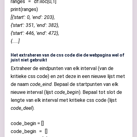
ranges
=
df
.
iloc
[
0
,
1
]
print(ranges)
[{'start': 0, 'end': 203},
{'start': 351, 'end': 382},
{'start': 446, 'end': 472},
{.....]
Het extraheren van de css code die de webpagina wel of
juist niet gebruikt
Extraheer de eindpunten van elk interval (van de
kritieke css code) en zet deze in een nieuwe lijst met
de naam
code_eind
. Bepaal
de startpunten van elk
nieuwe interval (lijst
code_begin
). Bepaal tot slot de
lengte van elk interval met kritieke css code (lijst
code_deel
).
code_begin = []
code_begin
=
[]