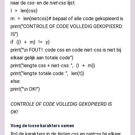
naar de
css-
en de
niet-css
lijst.
l
=
len
(
css
)
m
=
len
(
nietcss
)
# bepaal of alle code gekopieerd is
print
(
"CONTROLE OF CODE VOLLEDIG GEKOPIEERD
IS"
)
if
((
l
+
m
)
!=
y
):
print
(
"
\n
FOUT!: code css en code niet-css is niet bij
elkaar gelijk aan totale code"
)
print
(
"lengte css + niet-css: "
,
(
l
+
m
))
print
(
"lengte totale code: "
,
len
(
t
))
else
:
print
(
"
\n
OK!"
)
CONTROLE OF CODE VOLLEDIG GEKOPIEERD IS
OK!
Voeg de losse karakters samen
Rol de karakters in de lijsten
css
en
nietcss
bij elkaar