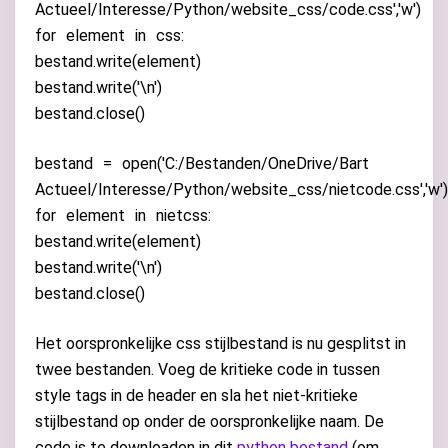
Actueel/Interesse/Python/website_css/code.css'
,
'w'
)
for
element
in
css
:
bestand
.
write
(
element
)
bestand
.
write
(
'
\n
'
)
bestand
.
close
()
bestand
=
open
(
'C:/Bestanden/OneDrive/Bart
Actueel/Interesse/Python/website_css/nietcode.css'
,
'w'
)
for
element
in
nietcss
:
bestand
.
write
(
element
)
bestand
.
write
(
'
\n
'
)
bestand
.
close
()
Het oorspronkelijke css stijlbestand is nu gesplitst in
twee bestanden. Voeg de kritieke code in tussen
style tags in de header en sla het niet-kritieke
stijlbestand op onder de oorspronkelijke naam. De
code is te downloaden in dit
python bestand
(om