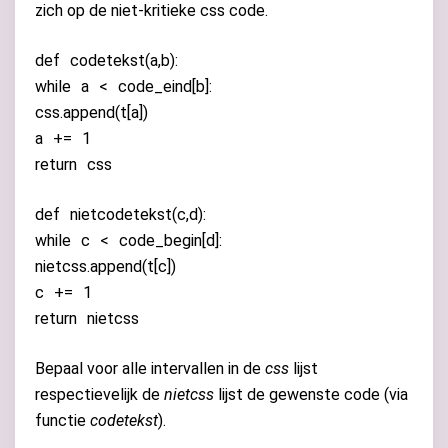
zich op de niet-kritieke css code.
def
codetekst
(
a
,
b
):
while
a
<
code_eind
[
b
]:
css
.
append
(
t
[
a
])
a
+=
1
return
css
def
nietcodetekst
(
c
,
d
):
while
c
<
code_begin
[
d
]:
nietcss
.
append
(
t
[
c
])
c
+=
1
return
nietcss
Bepaal voor alle intervallen in de
css
lijst
respectievelijk de
nietcss
lijst de gewenste code (via
functie
codetekst
).