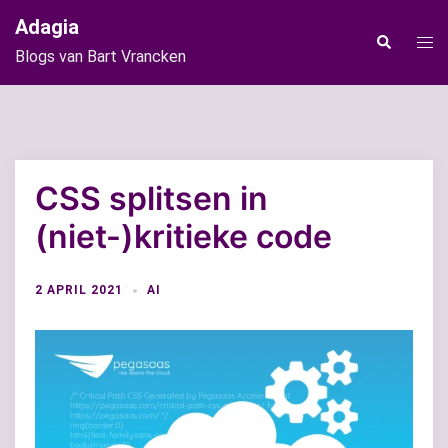
Ga
Adagia
naar
Tog
Zoeken
Blogs van Bart Vrancken
de
men
inhoud
CSS splitsen in
(niet-)kritieke code
2 APRIL 2021
AI