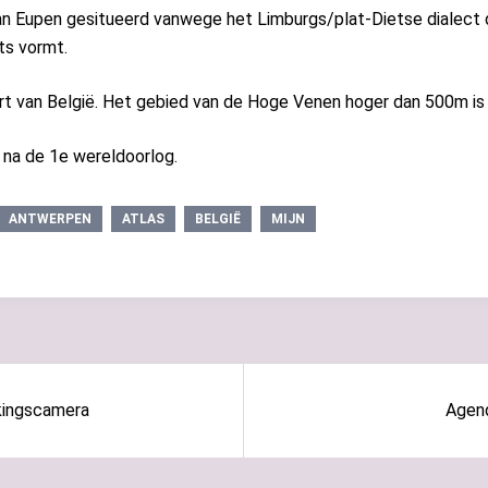
an Eupen gesitueerd vanwege het Limburgs/plat-Dietse dialect 
ts vormt.
art van België. Het gebied van de Hoge Venen hoger dan 500m is o
a na de 1e wereldoorlog.
ANTWERPEN
ATLAS
BELGIË
MIJN
kingscamera
Agen