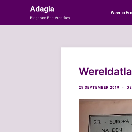
Ga
Adagia
naar
Weer in Er
de
Blogs van Bart Vrancken
inhoud
Wereldatla
25 SEPTEMBER 2019
GE