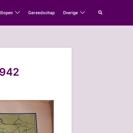
Zoeken
dlopen
Gereedschap
Overige
1942