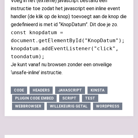
Voeg in het (externe) javascript bestand een
instructie toe zodat het javascript een inline event
handler (de klik op de knop) toevoegt aan de knop die
gedefinieerd is met id “KnopDatum”. Dit doe je zo.
const knopdatum =
document.getElementById("KnopDatum");
knopdatum.addEventListener("click",
toondatum);
Je kunt vanaf nu browsen zonder een onveilige
‘unsafe-inline’ instructie.
CODE
HEADERS
JAVASCRIPT
KINSTA
PLUGIN CODE EMBED
SCRIPT
TEST
WEBBROWSER
WILLEKEURIG GETAL
WORDPRESS