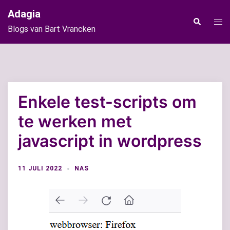
Ga
Adagia
naar
Tog
Zoeken
Blogs van Bart Vrancken
de
men
inhoud
Enkele test-scripts om
te werken met
javascript in wordpress
11 JULI 2022
NAS