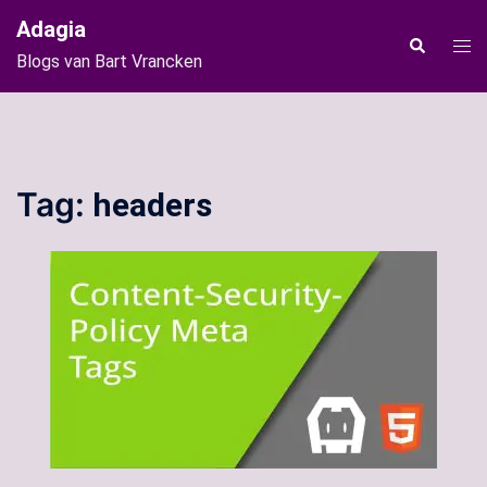
Ga
Adagia
naar
Tog
Zoeken
Blogs van Bart Vrancken
de
men
inhoud
Tag:
headers