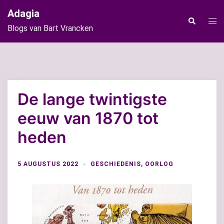
Ga
Adagia
naar
Tog
Zoeken
Blogs van Bart Vrancken
de
men
inhoud
De lange twintigste
eeuw van 1870 tot
heden
5 AUGUSTUS 2022
GESCHIEDENIS
,
OORLOG