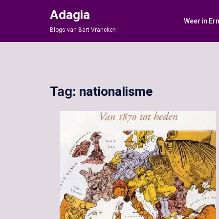
Ga
Adagia
naar
Weer in Er
de
Blogs van Bart Vrancken
inhoud
Tag:
nationalisme