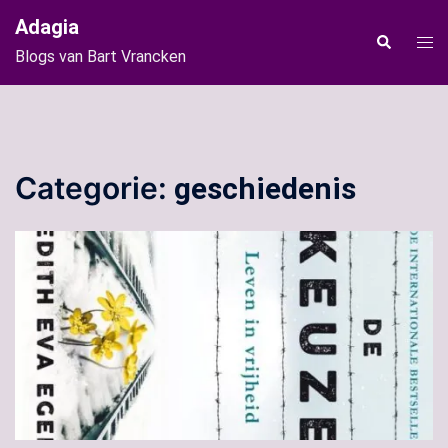
Ga
Adagia
naar
Tog
Zoeken
Blogs van Bart Vrancken
de
men
inhoud
Categorie:
geschiedenis