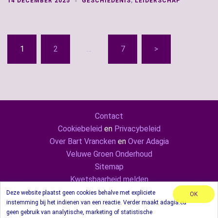
14 DECEMBER 2025
GESCHIEDENIS
,
LEIDERSCHAP
Berichten
1
2
…
7
>
paginering
Contact
Cookiebeleid
en
Privacybeleid
Over Bart Vrancken
en
Over Adagia
Veluwe Groen Onderhoud
Sitemap
Kwetsbaarheid melden
Adagia ook op
Mastodon
en
LinkedIn
Deze website plaatst geen cookies behalve met expliciete
OK
instemming bij het indienen van een reactie. Verder maakt adagia.eu
© 2024 Adagia. Met behulp van thema Sydney.
geen gebruik van analytische, marketing of statistische