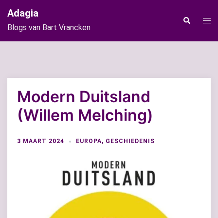
Ga
Adagia
naar
Tog
Zoeken
Blogs van Bart Vrancken
de
men
inhoud
Modern Duitsland
(Willem Melching)
3 MAART 2024
EUROPA
,
GESCHIEDENIS