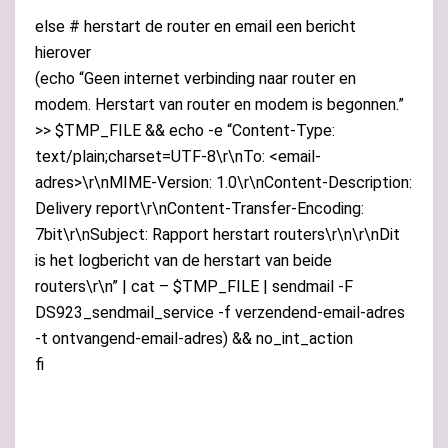
else # herstart de router en email een bericht
hierover
(echo “Geen internet verbinding naar router en
modem. Herstart van router en modem is begonnen.”
>> $TMP_FILE && echo -e “Content-Type:
text/plain;charset=UTF-8\r\nTo: <email-
adres>\r\nMIME-Version: 1.0\r\nContent-Description:
Delivery report\r\nContent-Transfer-Encoding:
7bit\r\nSubject: Rapport herstart routers\r\n\r\nDit
is het logbericht van de herstart van beide
routers\r\n” | cat – $TMP_FILE | sendmail -F
DS923_sendmail_service -f verzendend-email-adres
-t ontvangend-email-adres) && no_int_action
fi