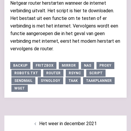
Netgear router herstarten wanneer de internet
verbinding uitvalt. Het script is hier te downloaden.
Het bestaat uit een functie om te testen of er
verbinding is met het internet. Vervolgens wordt een
functie aangeroepen die in het geval van geen
verbinding met internet, eerst het modem herstart en
vervolgens de router.
BACKUP
FRITZBOX
MIRROR
NAS
PROXY
ROBOTS.TXT
ROUTER
RSYNC
SCRIPT
SENDMAIL
SYNOLOGY
TAAK
TAAKPLANNER
WGET
Bericht
Het weer in december 2021
navigatie