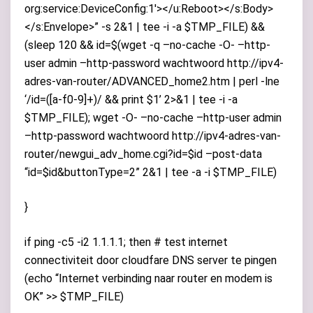
org:service:DeviceConfig:1′></u:Reboot></s:Body>
</s:Envelope>” -s 2&1 | tee -i -a $TMP_FILE) &&
(sleep 120 && id=$(wget -q –no-cache -O- –http-
user admin –http-password wachtwoord http://ipv4-
adres-van-router/ADVANCED_home2.htm | perl -lne
‘/id=([a-f0-9]+)/ && print $1’ 2>&1 | tee -i -a
$TMP_FILE); wget -O- –no-cache –http-user admin
–http-password wachtwoord http://ipv4-adres-van-
router/newgui_adv_home.cgi?id=$id –post-data
“id=$id&buttonType=2” 2&1 | tee -a -i $TMP_FILE)
}
if ping -c5 -i2 1.1.1.1; then # test internet
connectiviteit door cloudfare DNS server te pingen
(echo “Internet verbinding naar router en modem is
OK” >> $TMP_FILE)