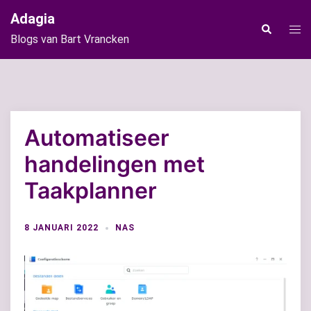
Ga
Adagia
naar
Tog
Zoeken
Blogs van Bart Vrancken
de
men
inhoud
Automatiseer
handelingen met
Taakplanner
8 JANUARI 2022
NAS