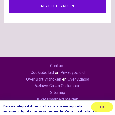
Contact
Cookiebeleid
en
Privacybeleid
Over Bart Vrancken
en
Over Adagia
Veluwe Groen Onderhoud
Sitemap
Kwetsbaarheid melden
Adagia ook op
Mastodon
en
LinkedIn
Deze website plaatst geen cookies behalve met expliciete
OK
instemming bij het indienen van een reactie. Verder maakt adagia.eu
© 2024 Adagia. Met behulp van thema Sydney.