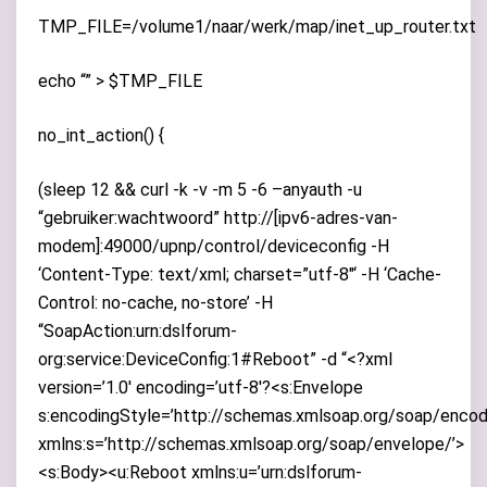
TMP_FILE=/volume1/naar/werk/map/inet_up_router.txt
echo “” > $TMP_FILE
no_int_action() {
(sleep 12 && curl -k -v -m 5 -6 –anyauth -u
“gebruiker:wachtwoord” http://[ipv6-adres-van-
modem]:49000/upnp/control/deviceconfig -H
‘Content-Type: text/xml; charset=”utf-8″‘ -H ‘Cache-
Control: no-cache, no-store’ -H
“SoapAction:urn:dslforum-
org:service:DeviceConfig:1#Reboot” -d “<?xml
version=’1.0′ encoding=’utf-8′?<s:Envelope
s:encodingStyle=’http://schemas.xmlsoap.org/soap/encod
xmlns:s=’http://schemas.xmlsoap.org/soap/envelope/’>
<s:Body><u:Reboot xmlns:u=’urn:dslforum-