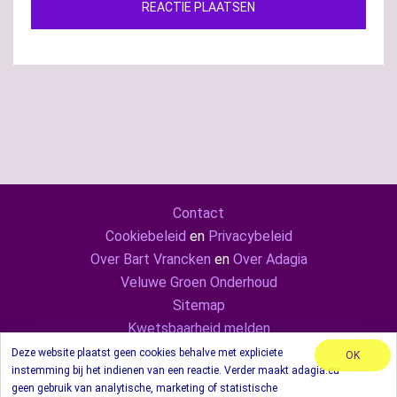
Contact
Cookiebeleid
en
Privacybeleid
Over Bart Vrancken
en
Over Adagia
Veluwe Groen Onderhoud
Sitemap
Kwetsbaarheid melden
Adagia ook op
Mastodon
en
LinkedIn
Deze website plaatst geen cookies behalve met expliciete
OK
instemming bij het indienen van een reactie. Verder maakt adagia.eu
© 2024 Adagia. Met behulp van thema Sydney.
geen gebruik van analytische, marketing of statistische