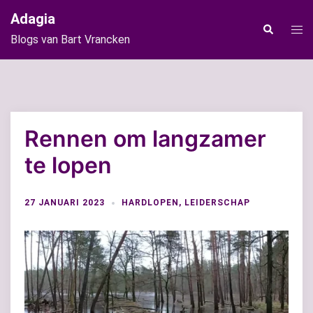
Ga
Adagia
naar
Tog
Zoeken
Blogs van Bart Vrancken
de
men
inhoud
Rennen om langzamer
te lopen
27 JANUARI 2023
HARDLOPEN
,
LEIDERSCHAP