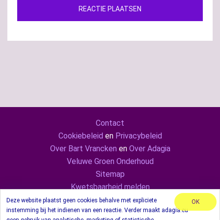
Contact
Cookiebeleid
en
Privacybeleid
Over Bart Vrancken
en
Over Adagia
Veluwe Groen Onderhoud
Sitemap
Kwetsbaarheid melden
Adagia ook op
Mastodon
en
LinkedIn
Deze website plaatst geen cookies behalve met expliciete
OK
instemming bij het indienen van een reactie. Verder maakt adagia.eu
© 2024 Adagia. Met behulp van thema Sydney.