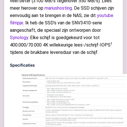
veel beter (3100 MB/s tegenover 550 MB/s). Lees
meer hierover op
mariushosting
. De SSD schijven zijn
eenvoudig aan te brengen in de NAS; zie dit
youtube
filmpje
. Ik heb de SSD’s van de SNV3410-serie
aangeschaft, die speciaal zijn ontworpen door
Synology
. Elke schijf is goedgekeurd voor tot
1
400.000/70.000 4K willekeurige lees-/schrijf-IOPS
tijdens de bruikbare levensduur van de schijf.
Specificaties