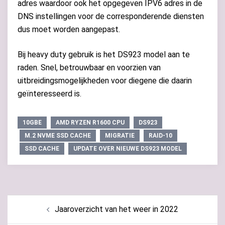
adres waardoor ook het opgegeven IPV6 adres in de
DNS instellingen voor de corresponderende diensten
dus moet worden aangepast.
Bij heavy duty gebruik is het DS923 model aan te
raden. Snel, betrouwbaar en voorzien van
uitbreidingsmogelijkheden voor diegene die daarin
geïnteresseerd is.
10GBE
AMD RYZEN R1600 CPU
DS923
M.2 NVME SSD CACHE
MIGRATIE
RAID-10
SSD CACHE
UPDATE OVER NIEUWE DS923 MODEL
Bericht
Jaaroverzicht van het weer in 2022
navigatie