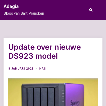
Ga
Adagia
naar
Tog
Zoeken
Blogs van Bart Vrancken
de
men
inhoud
Update over nieuwe
DS923 model
8 JANUARI 2023
NAS