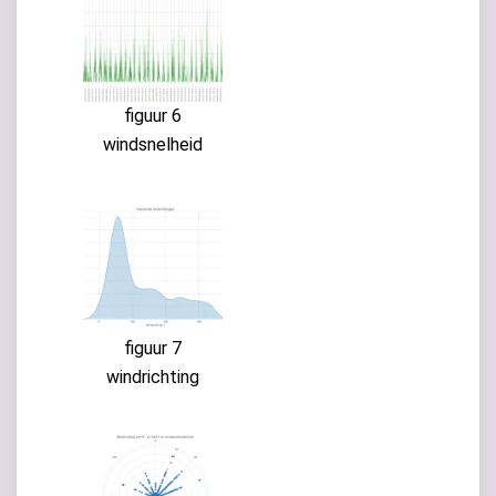
figuur 6
windsnelheid
figuur 7
windrichting