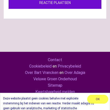
Contact
Cookiebeleid
en
Privacybeleid
Over Bart Vrancken
en
Over Adagia
Veluwe Groen Onderhoud
Sitemap
Kwetsbaarheid melden
Adagia ook op
Mastodon
en
LinkedIn
Deze website plaatst geen cookies behalve met expliciete
OK
instemming bij het indienen van een reactie. Verder maakt adagia.eu
© 2024 Adagia. Met behulp van thema Sydney.
geen gebruik van analytische, marketing of statistische