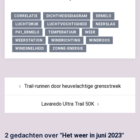
CORRELATIE
DICHTHEIDSDIAGRAM
ERMELO
LUCHTDRUK
LUCHTVOCHTIGHEID
NEERSLAG
P41_ERMELO
TEMPERATUUR
WEER
WEERSTATION
WINDRICHTING
WINDROOS
WINDSNELHEID
ZONNE-ENERGIE
Bericht
Trail-runnen door heuvelachtige grensstreek
navigatie
Lavaredo Ultra Trail 50K
2 gedachten over “
Het weer in juni 2023
”