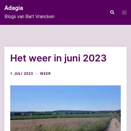
Ga
Adagia
naar
Tog
Zoeken
Blogs van Bart Vrancken
de
men
inhoud
Het weer in juni 2023
1 JULI 2023
WEER