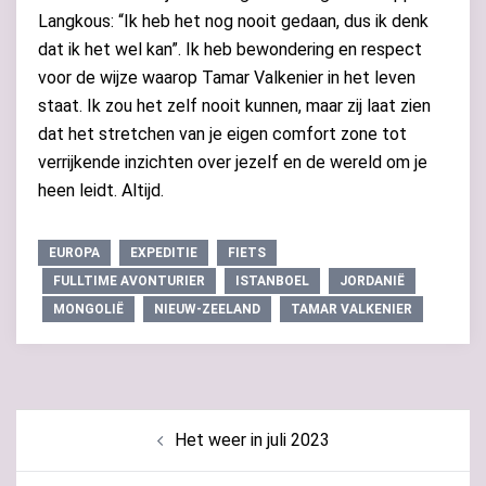
Langkous: “Ik heb het nog nooit gedaan, dus ik denk
dat ik het wel kan”. Ik heb bewondering en respect
voor de wijze waarop Tamar Valkenier in het leven
staat. Ik zou het zelf nooit kunnen, maar zij laat zien
dat het stretchen van je eigen comfort zone tot
verrijkende inzichten over jezelf en de wereld om je
heen leidt. Altijd.
EUROPA
EXPEDITIE
FIETS
FULLTIME AVONTURIER
ISTANBOEL
JORDANIË
MONGOLIË
NIEUW-ZEELAND
TAMAR VALKENIER
Bericht
Het weer in juli 2023
navigatie