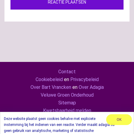
Contact
Cookiebeleid
en
Privacybeleid
Over Bart Vrancken
en
Over Adagia
Veluwe Groen Onderhoud
Sitemap
Kwetsbaarheid melden
Adagia ook op
Mastodon
en
LinkedIn
Deze website plaatst geen cookies behalve met expliciete
OK
instemming bij het indienen van een reactie. Verder maakt adagia.eu
© 2024 Adagia. Met behulp van thema Sydney.
geen gebruik van analytische, marketing of statistische