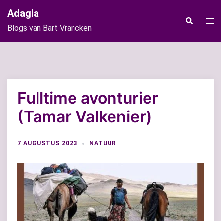
Ga
Adagia
naar
Tog
Zoeken
Blogs van Bart Vrancken
de
men
inhoud
Fulltime avonturier
(Tamar Valkenier)
7 AUGUSTUS 2023
NATUUR