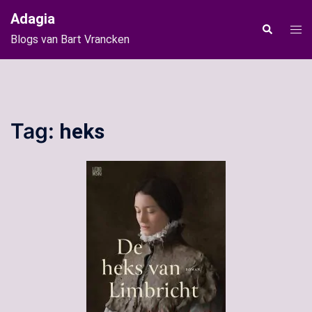
Ga
Adagia
naar
Tog
Zoeken
Blogs van Bart Vrancken
de
men
inhoud
Tag:
heks