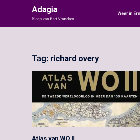
Ga
Adagia
naar
Weer in Er
de
Blogs van Bart Vrancken
inhoud
Tag:
richard overy
Atlas van WO II