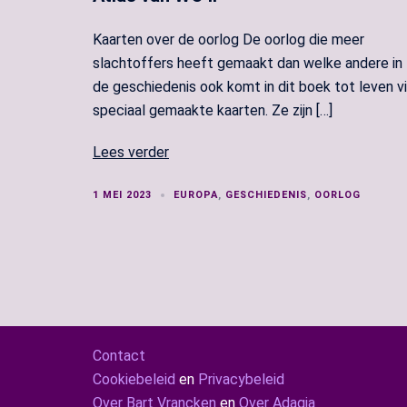
Kaarten over de oorlog De oorlog die meer
slachtoffers heeft gemaakt dan welke andere in
de geschiedenis ook komt in dit boek tot leven v
speciaal gemaakte kaarten. Ze zijn […]
Lees verder
1 MEI 2023
EUROPA
,
GESCHIEDENIS
,
OORLOG
Contact
Cookiebeleid
en
Privacybeleid
Over Bart Vrancken
en
Over Adagia