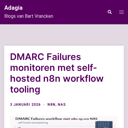
Ga
Adagia
naar
Tog
Zoeken
Blogs van Bart Vrancken
de
men
inhoud
DMARC Failures
monitoren met self-
hosted n8n workflow
tooling
3 JANUARI 2026
N8N
,
NAS