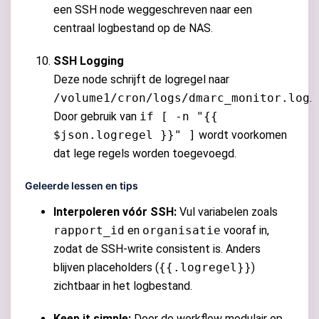
een SSH node weggeschreven naar een
centraal logbestand op de NAS.
SSH Logging
Deze node schrijft de logregel naar
/volume1/cron/logs/dmarc_monitor.log
.
Door gebruik van
if [ -n "{{
$json.logregel }}" ]
wordt voorkomen
dat lege regels worden toegevoegd.
Geleerde lessen en tips
Interpoleren vóór SSH:
Vul variabelen zoals
rapport_id
en
organisatie
vooraf in,
zodat de SSH-write consistent is. Anders
blijven placeholders (
{{.logregel}}
)
zichtbaar in het logbestand.
Keep it simple:
Door de workflow modulair op