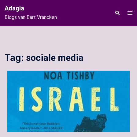
Ga
Adagia
naar
Tog
Zoeken
Blogs van Bart Vrancken
de
men
inhoud
Tag:
sociale media