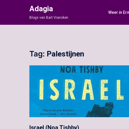
Ga
Adagia
naar
Weer in Er
de
Blogs van Bart Vrancken
inhoud
Tag:
Palestijnen
Israel (Noa Tishby)