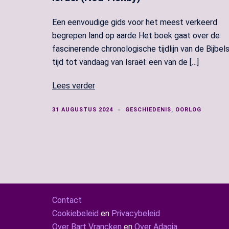
Een eenvoudige gids voor het meest verkeerd
begrepen land op aarde Het boek gaat over de
fascinerende chronologische tijdlijn van de Bijbel
tijd tot vandaag van Israël: een van de […]
Lees verder
31 AUGUSTUS 2024
GESCHIEDENIS
,
OORLOG
Contact
Cookiebeleid
en
Privacybeleid
Over Bart Vrancken
en
Over Adagia