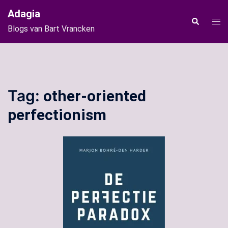
Ga
Adagia
naar
Tog
Zoeken
Blogs van Bart Vrancken
de
men
inhoud
Tag:
other-oriented
perfectionism