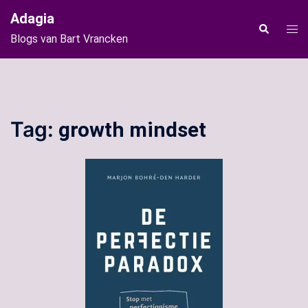
Ga
Adagia
naar
Tog
Zoeken
Blogs van Bart Vrancken
de
men
inhoud
Tag:
growth mindset