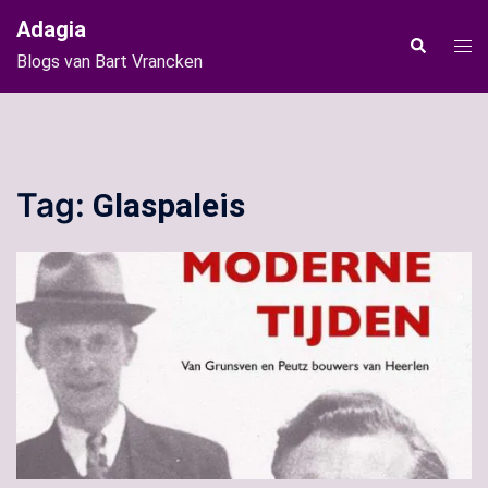
Ga
Adagia
naar
Tog
Zoeken
Blogs van Bart Vrancken
de
men
inhoud
Tag:
Glaspaleis