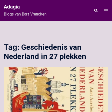
Ga
Adagia
naar
Tog
Zoeken
Blogs van Bart Vrancken
de
men
inhoud
Tag:
Geschiedenis van
Nederland in 27 plekken