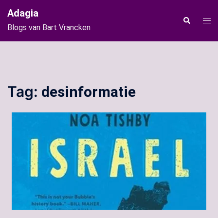
Ga
Adagia
naar
Tog
Zoeken
Blogs van Bart Vrancken
de
men
inhoud
Tag:
desinformatie