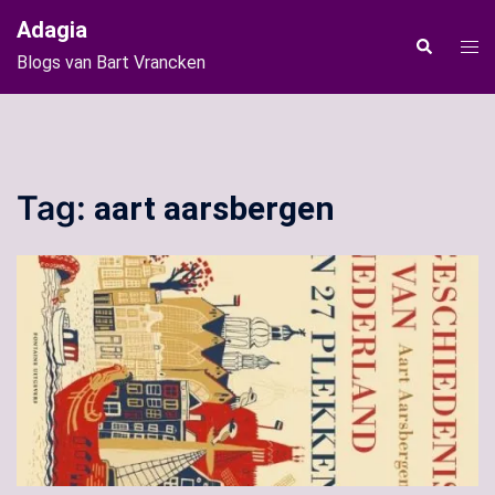
Ga
Adagia
naar
Tog
Zoeken
Blogs van Bart Vrancken
de
men
inhoud
Tag:
aart aarsbergen