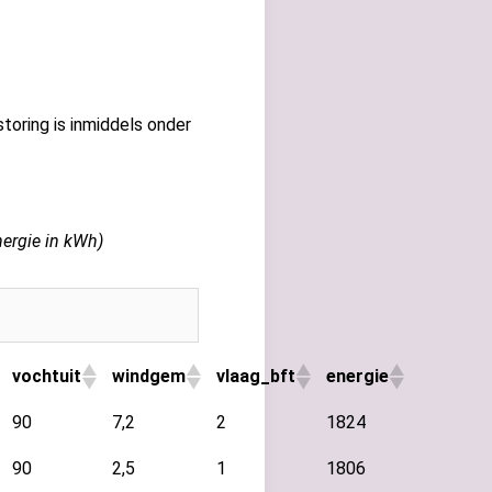
toring is inmiddels onder
nergie in kWh)
vochtuit
windgem
vlaag_bft
energie
90
7,2
2
1824
90
2,5
1
1806