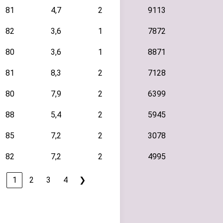
81
4,7
2
9113
82
3,6
1
7872
80
3,6
1
8871
81
8,3
2
7128
80
7,9
2
6399
88
5,4
2
5945
85
7,2
2
3078
82
7,2
2
4995
❮
1
2
3
4
❯