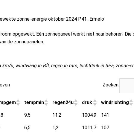
ewekte zonne-energie oktober 2024 P41_Ermelo
room opgewekt. Eén zonnepaneel werkt niet naar behoren. Die s
r van de zonnepanelen.
n km/u, windvlaag in Bft, regen in mm, luchtdruk in hPa, zonne-e
geven
Zoeken:
empgem
tempmin
regen24u
druk
windrichting
,8
9,5
11,2
1004,9
141
9
6,5
1,2
1011,7
107