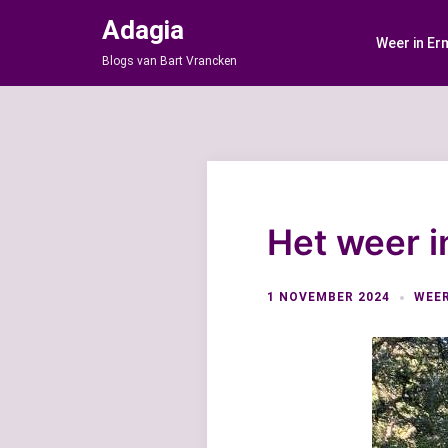
Ga
Adagia
naar
Weer in Er
de
Blogs van Bart Vrancken
inhoud
Het weer i
1 NOVEMBER 2024
WEE