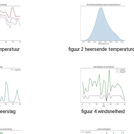
emperatuur
figuur 2 heersende temperatur
neerslag
figuur 4 windsnelheid