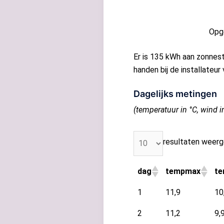
Opg
Er is 135 kWh aan zonnest
handen bij de installateu
Dagelijks metingen
(temperatuur in °C, wind i
resultaten weer
dag
tempmax
t
1
11,9
10
2
11,2
9,