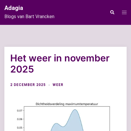
Ga
Adagia
naar
Tog
Zoeken
Blogs van Bart Vrancken
de
men
inhoud
Het weer in november
2025
2 DECEMBER 2025
WEER