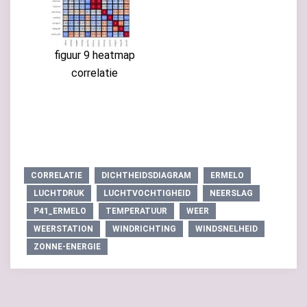
figuur 9 heatmap
correlatie
CORRELATIE
DICHTHEIDSDIAGRAM
ERMELO
LUCHTDRUK
LUCHTVOCHTIGHEID
NEERSLAG
P41_ERMELO
TEMPERATUUR
WEER
WEERSTATION
WINDRICHTING
WINDSNELHEID
ZONNE-ENERGIE