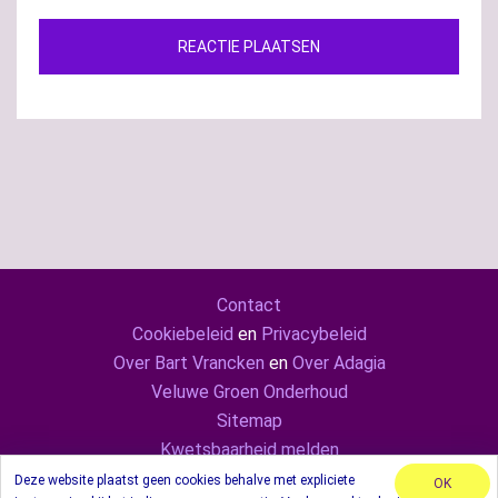
Contact
Cookiebeleid
en
Privacybeleid
Over Bart Vrancken
en
Over Adagia
Veluwe Groen Onderhoud
Sitemap
Kwetsbaarheid melden
Adagia ook op
Mastodon
en
LinkedIn
Deze website plaatst geen cookies behalve met expliciete
OK