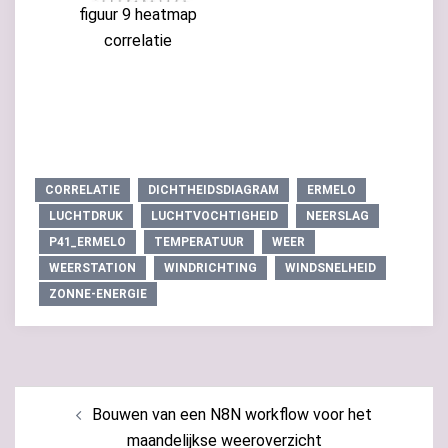
figuur 9 heatmap
correlatie
CORRELATIE
DICHTHEIDSDIAGRAM
ERMELO
LUCHTDRUK
LUCHTVOCHTIGHEID
NEERSLAG
P41_ERMELO
TEMPERATUUR
WEER
WEERSTATION
WINDRICHTING
WINDSNELHEID
ZONNE-ENERGIE
Bericht
Bouwen van een N8N workflow voor het
navigatie
maandelijkse weeroverzicht