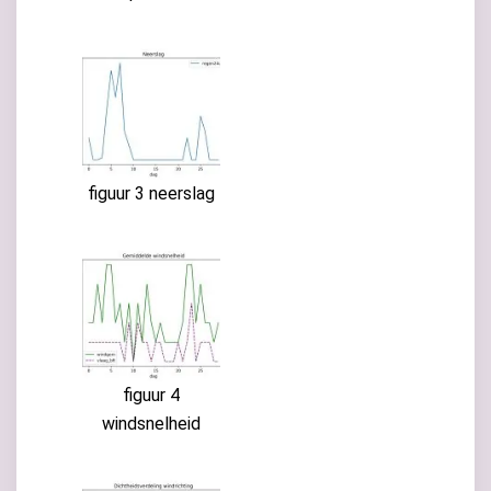
figuur 3 neerslag
figuur 4
windsnelheid