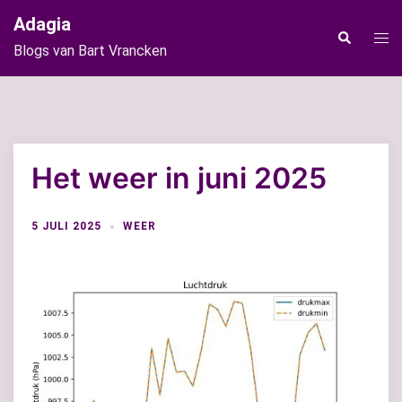
Ga
Adagia
naar
Tog
Zoeken
Blogs van Bart Vrancken
de
men
inhoud
Het weer in juni 2025
5 JULI 2025
WEER