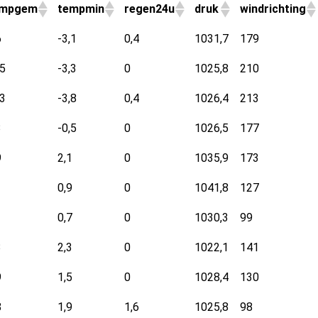
empgem
tempmin
regen24u
druk
windrichting
6
-3,1
0,4
1031,7
179
,5
-3,3
0
1025,8
210
,3
-3,8
0,4
1026,4
213
3
-0,5
0
1026,5
177
9
2,1
0
1035,9
173
0,9
0
1041,8
127
0,7
0
1030,3
99
3
2,3
0
1022,1
141
9
1,5
0
1028,4
130
8
1,9
1,6
1025,8
98