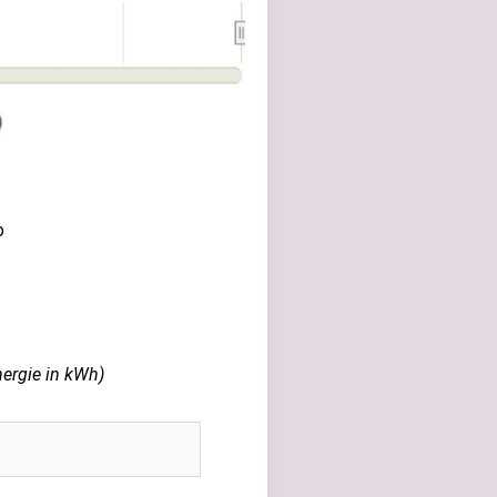
o
nergie in kWh)