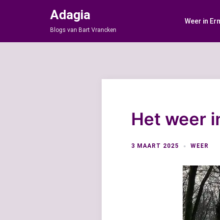
Ga
Adagia
naar
Weer in Er
de
Blogs van Bart Vrancken
inhoud
Het weer i
3 MAART 2025
WEER