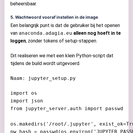
beheersbaar.
5. Wachtwoord vooraf instellen in de image
Een belangrijk punt is dat de gebruiker bij het openen
van
anaconda.adagia.eu
alleen nog hoeft in te
loggen
, zonder tokens of setup-stappen.
Dit realiseren we met een klein Python-script dat
tijdens de build wordt uitgevoerd.
Naam: jupyter_setup.py
import os

import json

from jupyter_server.auth import passwd

os.makedirs('/root/.jupyter', exist_ok=Tru
pw_hash = passwd(os.environ['JUPYTER_PASSW