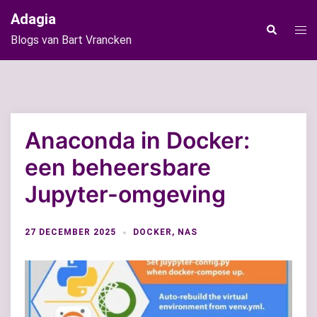
Ga
Adagia
naar
Tog
Zoeken
Blogs van Bart Vrancken
de
men
inhoud
Anaconda in Docker:
een beheersbare
Jupyter-omgeving
27 DECEMBER 2025
DOCKER
,
NAS