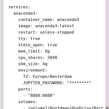
services:

  anaconda3:

    container_name: anaconda3

    image: anaconda3:latest

    restart: unless-stopped

    tty: true

    stdin_open: true

    mem_limit: 8g

    cpu_shares: 2048

    shm_size: 4g

    environment:

      TZ: Europe/Amsterdam

      JUPYTER_PASSWORD: "********"

    ports:

      - "8888:8888"

    volumes:

      - /volume1/Hoofdmap/OneDrive/Bart_A