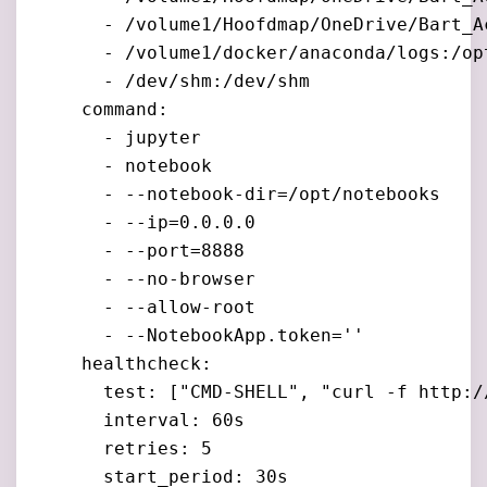
      - /volume1/Hoofdmap/OneDrive/Bart_A
      - /volume1/docker/anaconda/logs:/op
      - /dev/shm:/dev/shm

    command:

      - jupyter

      - notebook

      - --notebook-dir=/opt/notebooks

      - --ip=0.0.0.0

      - --port=8888

      - --no-browser

      - --allow-root

      - --NotebookApp.token=''

    healthcheck:

      test: ["CMD-SHELL", "curl -f http:/
      interval: 60s

      retries: 5

      start_period: 30s
