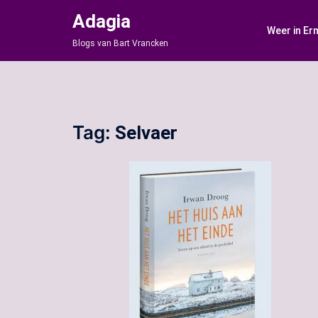
Ga
Adagia
naar
Weer in Er
de
Blogs van Bart Vrancken
inhoud
Tag:
Selvaer