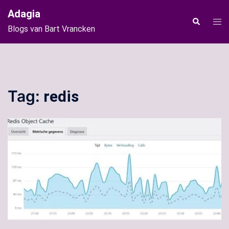
Ga
Adagia
naar
Tog
Zoeken
Blogs van Bart Vrancken
de
men
inhoud
Tag:
redis