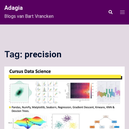
Ga
Adagia
naar
Tog
Zoeken
Blogs van Bart Vrancken
de
men
inhoud
Tag:
precision