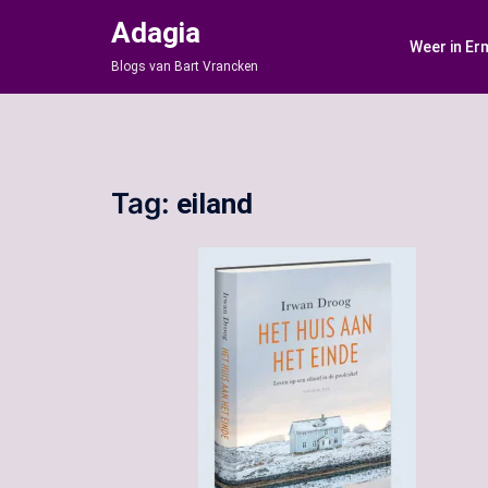
Ga
Adagia
naar
Weer in Er
de
Blogs van Bart Vrancken
inhoud
Tag:
eiland