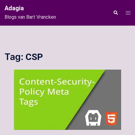
Ga
Adagia
naar
Tog
Zoeken
Blogs van Bart Vrancken
de
men
inhoud
Tag:
CSP